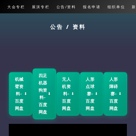
栏
大会专栏
展演专栏
公告/资料
报名申请
组织单位
公告 / 资料
四足
机械
无人
人形
人形
机器
臂资
机资
点球
障碍
狗资
料-
料-
赛-
赛-
⬇
⬇
⬇
⬇
⬇
料-
百度
百度
百度
百度
百度
网盘
网盘
网盘
网盘
网盘